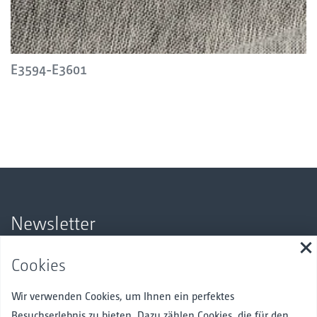
E3594-E3601
Newsletter
S
Bleiben Sie über unsere Produkte und Angebote auf dem
Cookies
Laufenden.
Hier anmelden
Wir verwenden Cookies, um Ihnen ein perfektes
Besuchserlebnis zu bieten. Dazu zählen Cookies, die für den