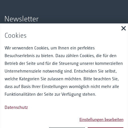
Newsletter
S
Bleiben Sie über unsere Produkte und Angebote auf dem
Cookies
Laufenden.
Hier anmelden
Wir verwenden Cookies, um Ihnen ein perfektes
Besuchserlebnis zu bieten. Dazu zählen Cookies, die für den
Betrieb der Seite und für die Steuerung unserer kommerziellen
Unternehmensziele notwendig sind. Entscheiden Sie selbst,
Folgen Sie uns
Facebook
Instagram
Pinterest
Linked in
welche Kategorien Sie zulassen möchten. Bitte beachten Sie,
dass auf Basis Ihrer Einstellungen womöglich nicht mehr alle
Funktionalitäten der Seite zur Verfügung stehen.
Datenschutz
Kontakt
Impressum
AGB
AEB
Bankverbindungen
Einstellungen bearbeiten