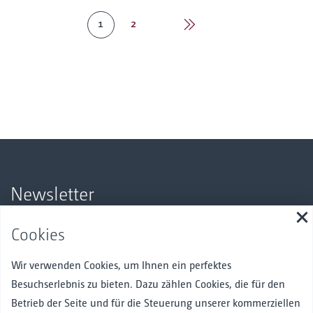
1
2
nächste
Newsletter
S
Bleiben Sie über unsere Produkte und Angebote auf dem
Cookies
Laufenden.
Hier anmelden
Wir verwenden Cookies, um Ihnen ein perfektes
Besuchserlebnis zu bieten. Dazu zählen Cookies, die für den
Betrieb der Seite und für die Steuerung unserer kommerziellen