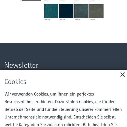
Newsletter
S
Bleiben Sie über unsere Produkte und Angebote auf dem
Cookies
Laufenden.
Hier anmelden
Wir verwenden Cookies, um Ihnen ein perfektes
Besuchserlebnis zu bieten. Dazu zählen Cookies, die für den
Betrieb der Seite und für die Steuerung unserer kommerziellen
Unternehmensziele notwendig sind. Entscheiden Sie selbst,
Folgen Sie uns
Facebook
Instagram
Pinterest
Linked in
welche Kategorien Sie zulassen möchten. Bitte beachten Sie,