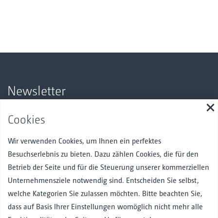
Newsletter
S
Bleiben Sie über unsere Produkte und Angebote auf dem
Cookies
Laufenden.
Hier anmelden
Wir verwenden Cookies, um Ihnen ein perfektes
Besuchserlebnis zu bieten. Dazu zählen Cookies, die für den
Betrieb der Seite und für die Steuerung unserer kommerziellen
Unternehmensziele notwendig sind. Entscheiden Sie selbst,
Folgen Sie uns
Facebook
Instagram
Pinterest
Linked in
welche Kategorien Sie zulassen möchten. Bitte beachten Sie,
dass auf Basis Ihrer Einstellungen womöglich nicht mehr alle